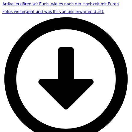
Artikel erklären wir Euch, wie es nach der Hochzeit mit Euren
Fotos weitergeht und was Ihr von uns erwarten dürft.