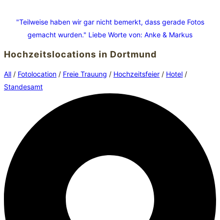
"Teilweise haben wir gar nicht bemerkt, dass gerade Fotos
gemacht wurden."
Liebe Worte von: Anke & Markus
Hochzeitslocations in Dortmund
All
/
Fotolocation
/
Freie Trauung
/
Hochzeitsfeier
/
Hotel
/
Standesamt