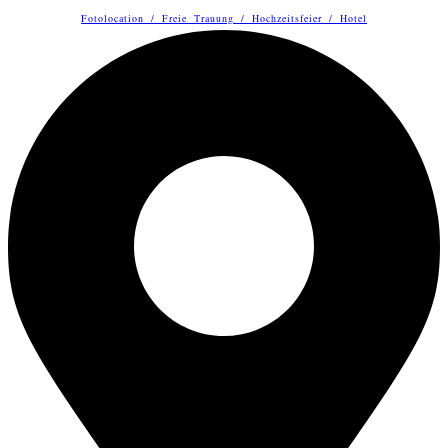
Fotolocation
/
Freie Trauung
/
Hochzeitsfeier
/
Hotel