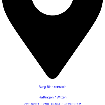
Burg Blankenstein
Hattingen
/
Witten
Fotolocation
/
Freie Trauung
/
Hochzeitsfeier