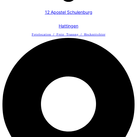
12 Apostel Schulenburg
Hattingen
Fotolocation
/
Freie Trauung
/
Hochzeitsfeier