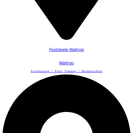
Festdeele Waltrop
Waltrop
Fotolocation
/
Freie Trauung
/
Hochzeitsfeier