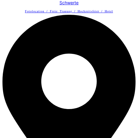
Schwerte
Fotolocation
/
Freie Trauung
/
Hochzeitsfeier
/
Hotel